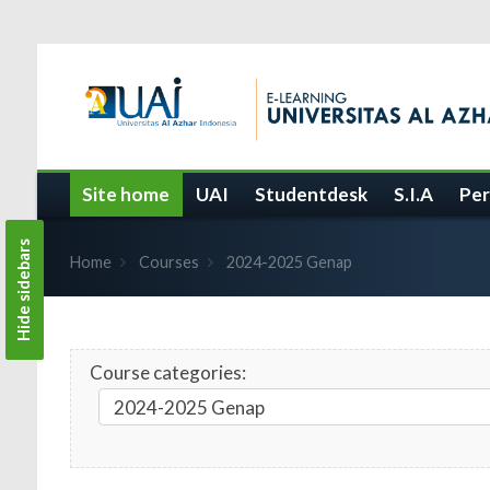
Skip to main content
Site home
UAI
Studentdesk
S.I.A
Per
Hide sidebars
Home
Courses
2024-2025 Genap
Course categories: