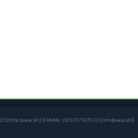
| http://uai.ac.id || || Mobile : (021) 727 92753 || || info@uai.ac.id ||