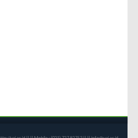
/uai.ac.id || || Mobile : (021) 727 92753 || || info@uai.ac.id ||