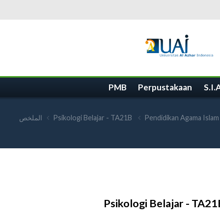
PMB
Perpustakaan
S.I.
Pendidikan Agama Islam
Psikologi Belajar - TA21B
الملخص
Psikologi Belajar - TA2