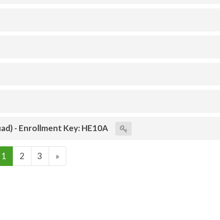
ad) - Enrollment Key: HE10A
(current)
Next
1
2
3
»