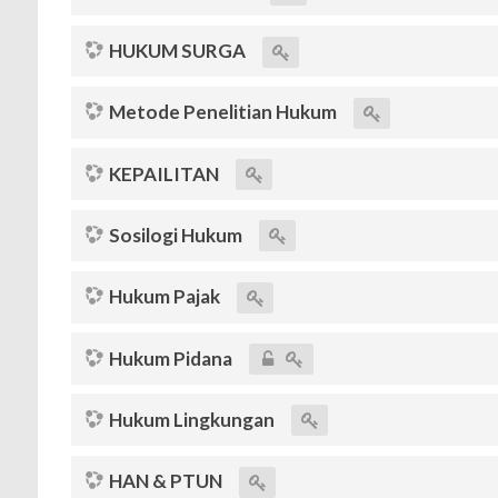
HUKUM SURGA
Metode Penelitian Hukum
KEPAILITAN
Sosilogi Hukum
Hukum Pajak
Hukum Pidana
Hukum Lingkungan
HAN & PTUN