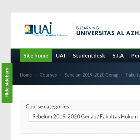
Skip to main content
Site home
UAI
Studentdesk
S.I.A
Per
Hide sidebars
Home
Courses
Sebelum 2019-2020 Genap
Fakult
Course categories: