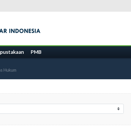
pustakaan
PMB
as Hukum