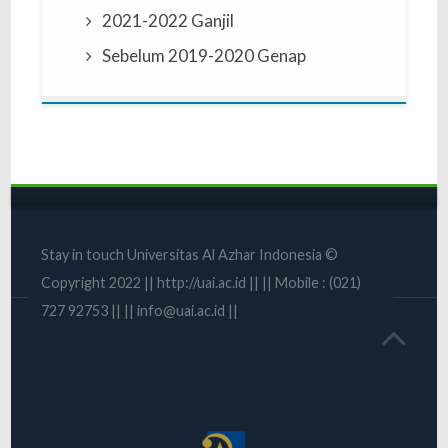
2021-2022 Ganjil
Sebelum 2019-2020 Genap
Stay in touch Universitas Al Azhar Indonesia ©
Copyright 2022 || http://uai.ac.id || || Mobile : (021)
727 92753 || || info@uai.ac.id ||