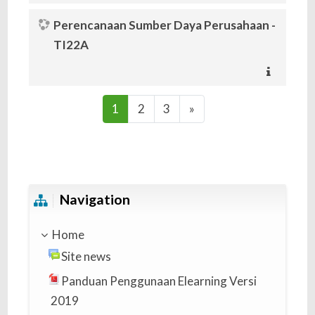
Perencanaan Sumber Daya Perusahaan -
TI22A
(current)
Next
1
2
3
»
Skip Navigation
Navigation
Home
Site news
Panduan Penggunaan Elearning Versi
2019