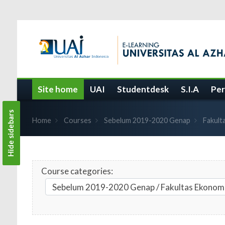
Skip to main content
Site home
UAI
Studentdesk
S.I.A
Per
Hide sidebars
Home
Courses
Sebelum 2019-2020 Genap
Fakult
Course categories: